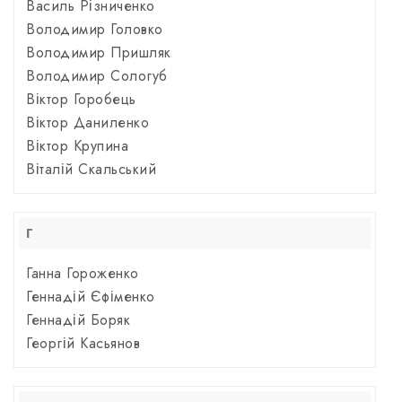
Василь Різниченко
Володимир Головко
Володимир Пришляк
Володимир Сологуб
Віктор Горобець
Віктор Даниленко
Віктор Крупина
Віталій Скальський
Г
Ганна Гороженко
Геннадій Єфіменко
Геннадій Боряк
Георгій Касьянов