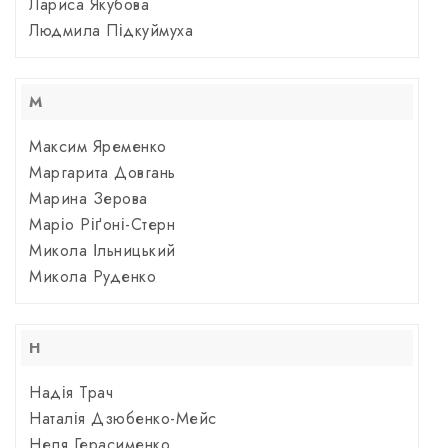
Лариса Якубова
Людмила Підкуймуха
М
Максим Яременко
Маргарита Довгань
Марина Зерова
Маріо Ріґоні-Стерн
Микола Ільницький
Микола Руденко
Н
Надія Трач
Наталія Дзюбенко-Мейс
Неля Герасименко