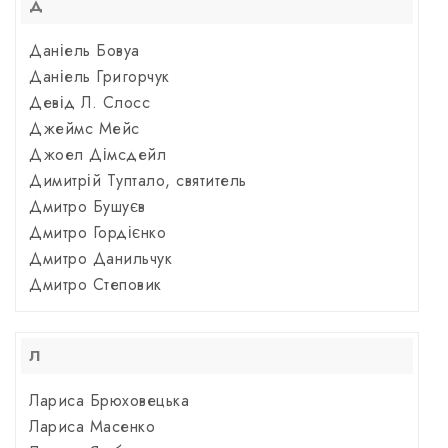
Д
Даніель Бовуа
Даніель Григорчук
Девід Л. Слосс
Джеймс Мейс
Джоел Дімсдейл
Димитрій Туптало, святитель
Дмитро Бушуєв
Дмитро Гордієнко
Дмитро Данильчук
Дмитро Степовик
Л
Лариса Брюховецька
Лариса Масенко