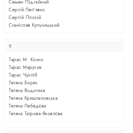
Семен Підгайний
Сергій Леп'явко
Сергій Плохій
Станіслав Кульчицький
Т
Тарас М. Кохно
Тарас Марусик
Тарас Чухліб
Тетяна Боряк
Тетяна Водотика
Тетяна Кришталовська
Тетяна Лебедєва
Тетяна Таїрова-Яковлєва