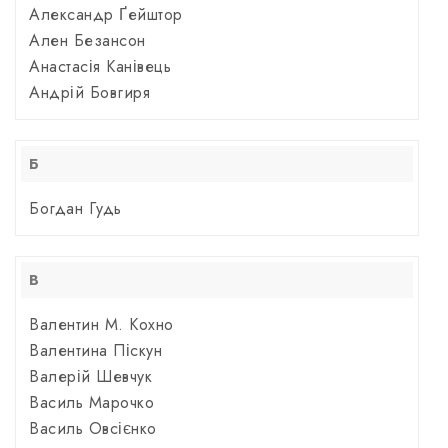
Александр Ґейштор
Ален Безансон
Анастасія Канівець
Андрій Бовгиря
Б
Богдан Гудь
В
Валентин М. Кохно
Валентина Піскун
Валерій Шевчук
Василь Марочко
Василь Овсієнко