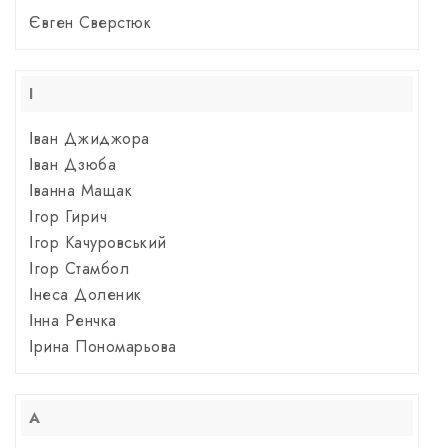
Євген Сверстюк
І
Іван Джиджора
Іван Дзюба
Іванна Мащак
Ігор Гирич
Ігор Качуровський
Ігор Стамбол
Інеса Доленик
Інна Ренчка
Ірина Пономарьова
А