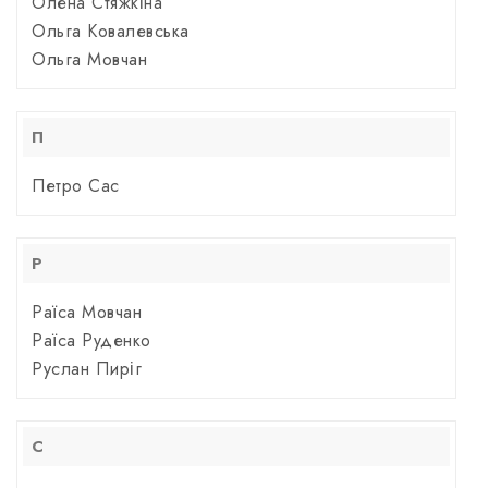
Олена Стяжкіна
Ольга Ковалевська
Ольга Мовчан
П
Петро Сас
Р
Раїса Мовчан
Раїса Руденко
Руслан Пиріг
С