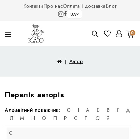
Контакти
Про нас
Оплата і доставка
Блог
UA
0
Автор
Перелік авторів
Алфавітний покажчик:
Є
І
А
Б
В
Г
Д
Л
М
Н
О
П
Р
С
Т
Ю
Я
Є