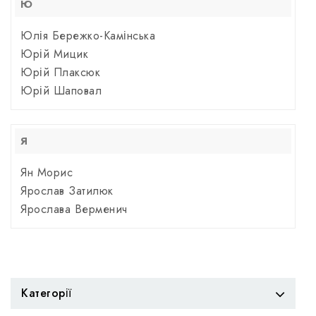
Ю
Юлія Бережко-Камінська
Юрій Мицик
Юрій Плаксюк
Юрій Шаповал
Я
Ян Морис
Ярослав Затилюк
Ярослава Верменич
Категорії