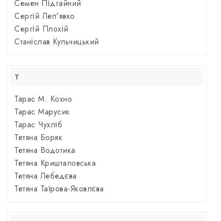
Семен Підгайний
Сергій Леп'явко
Сергій Плохій
Станіслав Кульчицький
Т
Тарас М. Кохно
Тарас Марусик
Тарас Чухліб
Тетяна Боряк
Тетяна Водотика
Тетяна Кришталовська
Тетяна Лебедєва
Тетяна Таїрова-Яковлєва