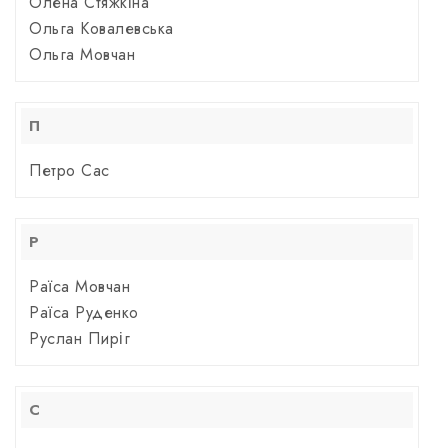
Олена Стяжкіна
Ольга Ковалевська
Ольга Мовчан
П
Петро Сас
Р
Раїса Мовчан
Раїса Руденко
Руслан Пиріг
С