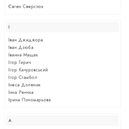
Євген Сверстюк
І
Іван Джиджора
Іван Дзюба
Іванна Мащак
Ігор Гирич
Ігор Качуровський
Ігор Стамбол
Інеса Доленик
Інна Ренчка
Ірина Пономарьова
А