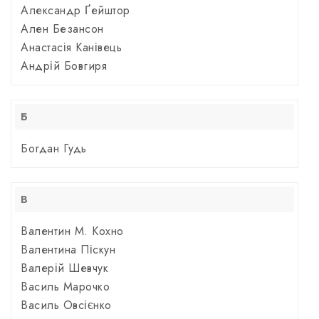
Александр Ґейштор
Ален Безансон
Анастасія Канівець
Андрій Бовгиря
Б
Богдан Гудь
В
Валентин М. Кохно
Валентина Піскун
Валерій Шевчук
Василь Марочко
Василь Овсієнко