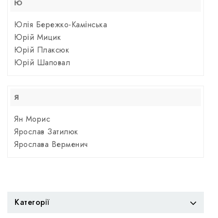
Ю
Юлія Бережко-Камінська
Юрій Мицик
Юрій Плаксюк
Юрій Шаповал
Я
Ян Морис
Ярослав Затилюк
Ярослава Верменич
Категорії