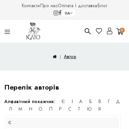
Контакти
Про нас
Оплата і доставка
Блог
UA
0
Автор
Перелік авторів
Алфавітний покажчик:
Є
І
А
Б
В
Г
Д
Л
М
Н
О
П
Р
С
Т
Ю
Я
Є