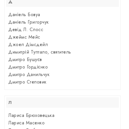
Д
Даніель Бовуа
Даніель Григорчук
Девід Л. Слосс
Джеймс Мейс
Джоел Дімсдейл
Димитрій Туптало, святитель
Дмитро Бушуєв
Дмитро Гордієнко
Дмитро Данильчук
Дмитро Степовик
Л
Лариса Брюховецька
Лариса Масенко