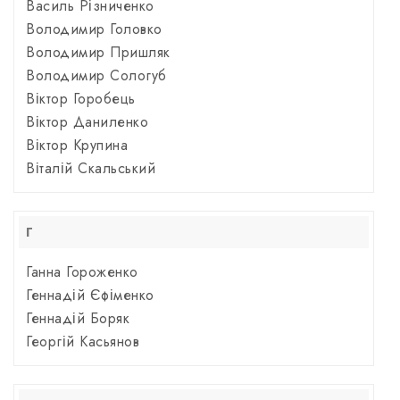
Василь Різниченко
Володимир Головко
Володимир Пришляк
Володимир Сологуб
Віктор Горобець
Віктор Даниленко
Віктор Крупина
Віталій Скальський
Г
Ганна Гороженко
Геннадій Єфіменко
Геннадій Боряк
Георгій Касьянов