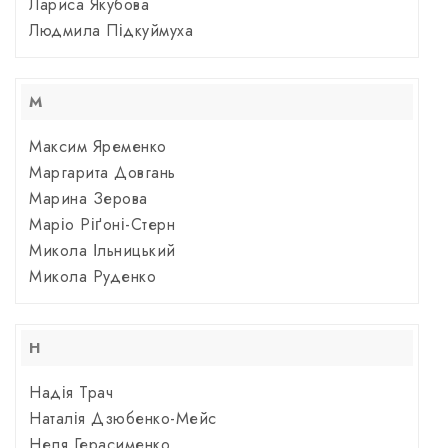
Лариса Якубова
Людмила Підкуймуха
М
Максим Яременко
Маргарита Довгань
Марина Зерова
Маріо Ріґоні-Стерн
Микола Ільницький
Микола Руденко
Н
Надія Трач
Наталія Дзюбенко-Мейс
Неля Герасименко